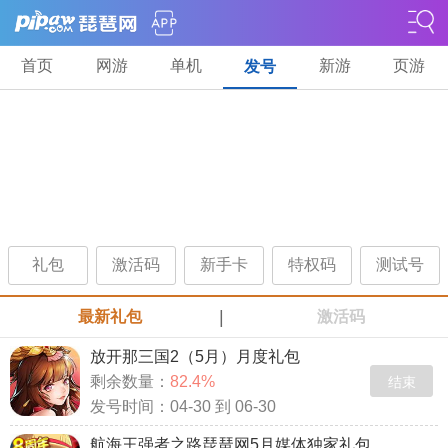
首页
网游
单机
新游
页游
发号
礼包
激活码
新手卡
特权码
测试号
|
最新礼包
激活码
放开那三国2（5月）月度礼包
剩余数量：
82.4%
结束
发号时间：04-30 到 06-30
航海王强者之路琵琶网5月媒体独家礼包