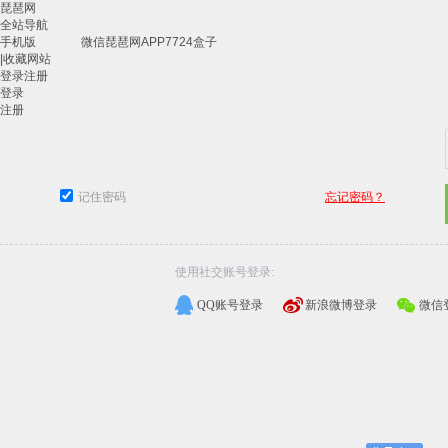
琵琶网
全站导航
手机版
微信
琵琶网APP
7724盒子
|
收藏网站
登录
注册
登录
注册