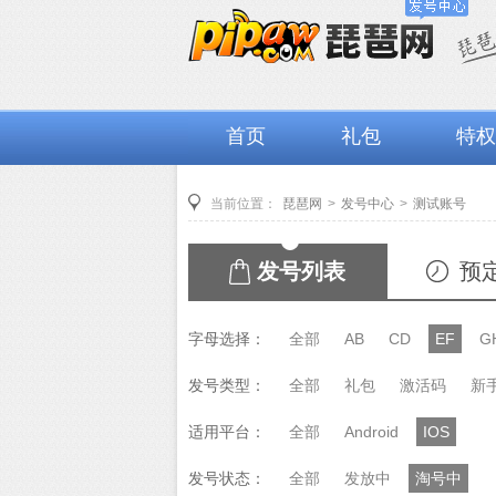
首页
礼包
特权
当前位置：
琵琶网
>
发号中心
>
测试账号
发号列表
预
字母选择：
全部
AB
CD
EF
G
发号类型：
全部
礼包
激活码
新
适用平台：
全部
Android
IOS
发号状态：
全部
发放中
淘号中