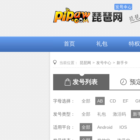
首页
礼包
特权
当前位置：
琵琶网
>
发号中心
>
新手卡
发号列表
预
字母选择：
全部
AB
CD
EF
G
发号类型：
全部
礼包
激活码
新
适用平台：
全部
Android
IOS