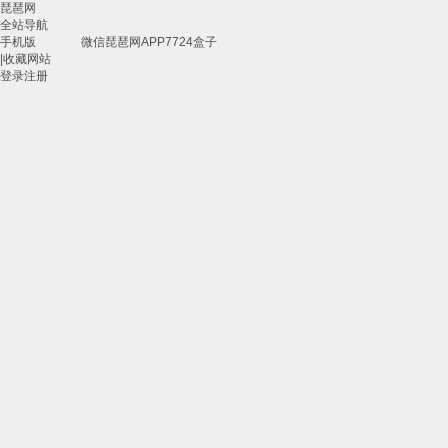
琵琶网
全站导航
手机版
微信
琵琶网APP
7724盒子
|
收藏网站
登录
注册