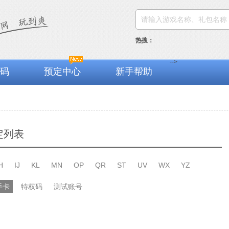
热搜：
-->
码
预定中心
新手帮助
定列表
H
IJ
KL
MN
OP
QR
ST
UV
WX
YZ
手卡
特权码
测试账号