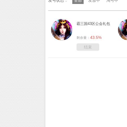
发号状态：
全部
发放中
淘号中
霸三国43区公会礼包
43.5%
剩余量：
结束