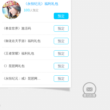
《永恒纪元》福利礼包
103
人预定
预定
《拳皇世界》激活码
预定
《御龙在天手游》福利礼包
预定
《王者荣耀》福利礼包
预定
《》琵琶网礼包
预定
《永恒纪元：戒》琵琶网礼包
预定
2