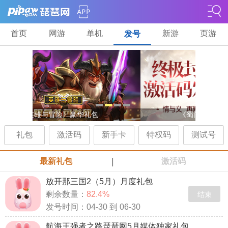
首页
网游
单机
新游
页游
发号
《英雄与冒险》豪华礼包
《蜀门手游》
礼包
激活码
新手卡
特权码
测试号
|
最新礼包
激活码
放开那三国2（5月）月度礼包
剩余数量：
82.4%
结束
发号时间：04-30 到 06-30
航海王强者之路琵琶网5月媒体独家礼包