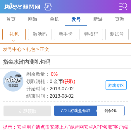
首页
网游
单机
新游
页游
发号
礼包
激活码
新手卡
特权码
测试号
发号中心
>
礼包
>
正文
指尖水浒内测礼包码
剩余数量：
0%
领取消耗：
0 金币
(获取)
游戏专区
开始时间：
2013-07-02
结束时间：
2013-08-02
7724游戏盒领取
立即领取
剩余
0%
提示：安卓用户请点击安装上方“琵琶网安卓APP领取”客户端