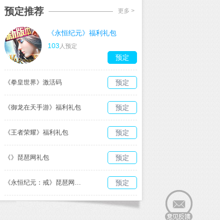
预定推荐
更多 >
《永恒纪元》福利礼包
103
人预定
预定
《拳皇世界》激活码
预定
《御龙在天手游》福利礼包
预定
《王者荣耀》福利礼包
预定
《》琵琶网礼包
预定
《永恒纪元：戒》琵琶网礼包
预定