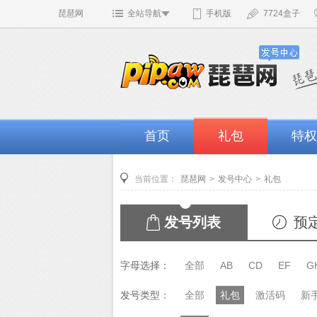
琵琶网
全站导航
手机版
7724盒子
首页
礼包
特权
当前位置：
琵琶网
>
发号中心
>
礼包
发号列表
预
字母选择：
全部
AB
CD
EF
G
发号类型：
全部
礼包
激活码
新