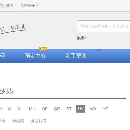
微信
琵琶网APP
热搜：
-->
码
预定中心
新手帮助
定列表
H
IJ
KL
MN
OP
QR
ST
UV
WX
YZ
手卡
特权码
测试账号