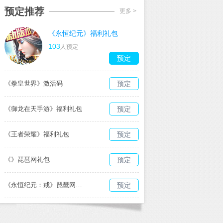
预定推荐
更多 >
《永恒纪元》福利礼包
103
人预定
预定
《拳皇世界》激活码
预定
《御龙在天手游》福利礼包
预定
《王者荣耀》福利礼包
预定
《》琵琶网礼包
预定
《永恒纪元：戒》琵琶网礼包
预定