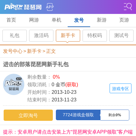
首页
网游
单机
新游
页游
发号
礼包
激活码
新手卡
特权码
测试号
发号中心
>
新手卡
>
正文
进击的部落琵琶网新手礼包
剩余数量：
0%
领取消耗：
0 金币
(获取)
游戏专区
开始时间：
2013-10-23
结束时间：
2013-11-23
7724游戏盒领取
立即淘号
剩余
0%
提示：安卓用户请点击安装上方“琵琶网安卓APP领取”客户端