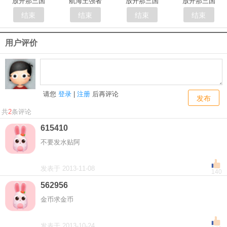
放开那三国
航海王强者
放开那三国
放开那三国
结束
结束
结束
结束
用户评价
请您
登录
|
注册
后再评论
发布
共
2
条评论
615410
不要发水贴阿
发表于 2013-11-08
140
562956
金币求金币
发表于 2013-10-24