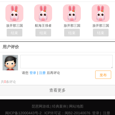
放开那三国
航海王强者
放开那三国
放开那三国
结束
结束
结束
结束
用户评价
请您
登录
|
注册
后再评论
发布
共
0
条评论
查看更多
琵琶网游戏
|
经典案例
|
网站地图
闽ICP备12000443号-2
ICP许可证：闽B2-20140076
登录
|
注册