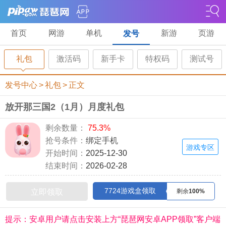
首页
网游
单机
新游
页游
发号
礼包
激活码
新手卡
特权码
测试号
发号中心
>
礼包
>
正文
放开那三国2（1月）月度礼包
剩余数量：
75.3%
抢号条件：
绑定手机
游戏专区
开始时间：
2025-12-30
结束时间：
2026-02-28
7724游戏盒领取
立即领取
剩余
100%
提示：安卓用户请点击安装上方“琵琶网安卓APP领取”客户端