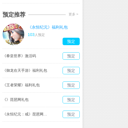
预定推荐
更多 >
《永恒纪元》福利礼包
103
人预定
预定
《拳皇世界》激活码
预定
《御龙在天手游》福利礼包
预定
《王者荣耀》福利礼包
预定
《》琵琶网礼包
预定
《永恒纪元：戒》琵琶网礼包
预定