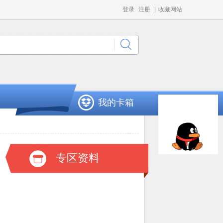
登录
注册
|
收藏网站
我的卡箱
专区资料