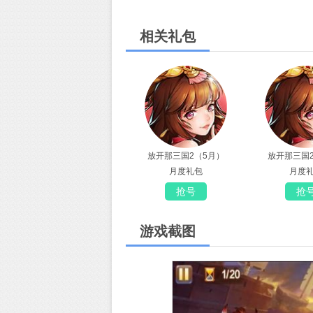
相关礼包
放开那三国2（5月）
放开那三国
月度礼包
月度
抢号
抢
游戏截图