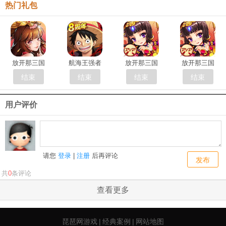
热门礼包
放开那三国
航海王强者
放开那三国
放开那三国
结束
结束
结束
结束
用户评价
请您
登录
|
注册
后再评论
发布
共
0
条评论
查看更多
琵琶网游戏
|
经典案例
|
网站地图