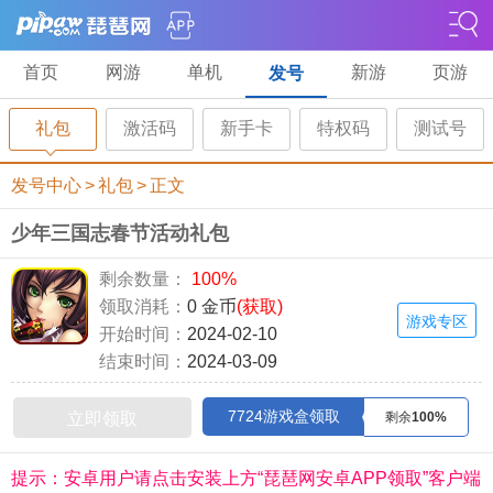
首页
网游
单机
新游
页游
发号
礼包
激活码
新手卡
特权码
测试号
发号中心
>
礼包
>
正文
少年三国志春节活动礼包
剩余数量：
100%
领取消耗：
0 金币
(获取)
游戏专区
开始时间：
2024-02-10
结束时间：
2024-03-09
7724游戏盒领取
立即领取
剩余
100%
提示：安卓用户请点击安装上方“琵琶网安卓APP领取”客户端