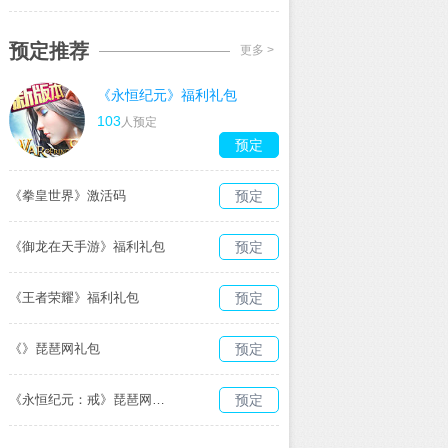
预定推荐
更多 >
《永恒纪元》福利礼包
103
人预定
预定
《拳皇世界》激活码
预定
《御龙在天手游》福利礼包
预定
《王者荣耀》福利礼包
预定
《》琵琶网礼包
预定
《永恒纪元：戒》琵琶网礼包
预定