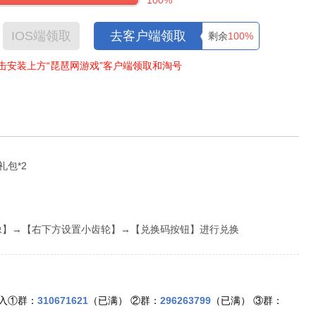
100%
IOS端领取
去客户端领取
剩余
100%
击安装上方“琵琶网游戏”客户端领取和淘号
礼包*2
像】→【右下方设置小齿轮】→【兑换码按钮】进行兑换
入①群：
310671621
（已满） ②群：
296263799
（已满） ③群：