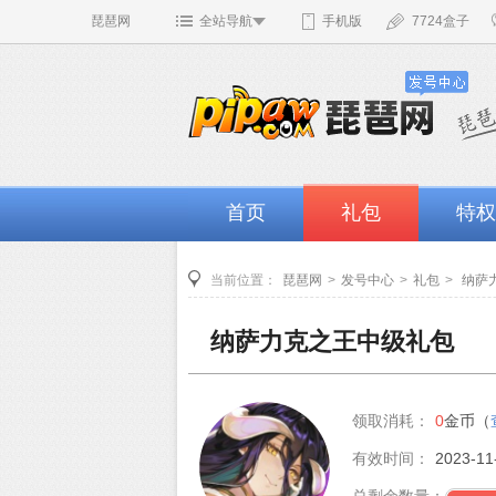
琵琶网
全站导航
手机版
7724盒子
首页
礼包
特权
当前位置：
琵琶网
>
发号中心
>
礼包
>
纳萨
纳萨力克之王中级礼包
领取消耗：
0
金币（
有效时间：
2023-11