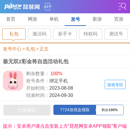
首页
网游
单机
新游
页游
发号
礼包
激活码
新手卡
特权码
测试号
发号中心
>
礼包
>
正文
极无双2彩金将自选活动礼包
剩余数量：
100%
抢号条件：
绑定手机
游戏专区
开始时间：
2023-08-08
结束时间：
2024-09-30
7724游戏盒领取
立即领取
剩余
100%
提示：安卓用户请点击安装上方“琵琶网安卓APP领取”客户端