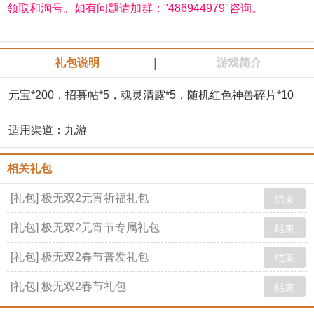
领取和淘号。如有问题请加群："486944979"咨询。
|
礼包说明
游戏简介
元宝*200，招募帖*5，魂灵清露*5，随机红色神兽碎片*10
适用渠道：九游
相关礼包
[礼包] 极无双2元宵祈福礼包
结束
[礼包] 极无双2元宵节专属礼包
结束
[礼包] 极无双2春节普发礼包
结束
[礼包] 极无双2春节礼包
结束