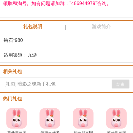
领取和淘号。如有问题请加群："486944979"咨询。
|
礼包说明
游戏简介
钻石*980
适用渠道：九游
相关礼包
[礼包] 暗影之魂新手礼包
结束
热门礼包
放开那三国
航海王强者
放开那三国
放开那三国