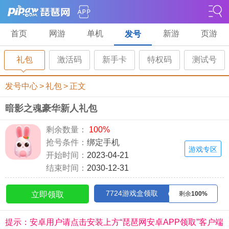
首页
网游
单机
新游
页游
发号
礼包
激活码
新手卡
特权码
测试号
发号中心
>
礼包
>
正文
暗影之魂豪华新人礼包
剩余数量：
100%
抢号条件：
绑定手机
游戏专区
开始时间：
2023-04-21
结束时间：
2030-12-31
7724游戏盒领取
立即领取
剩余
100%
提示：安卓用户请点击安装上方“琵琶网安卓APP领取”客户端