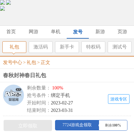
首页
网游
单机
新游
页游
发号
礼包
激活码
新手卡
特权码
测试号
发号中心
>
礼包
>
正文
春秋封神春日礼包
剩余数量：
100%
抢号条件：
绑定手机
游戏专区
开始时间：
2023-02-27
结束时间：
2023-03-31
7724游戏盒领取
立即领取
剩余
100%