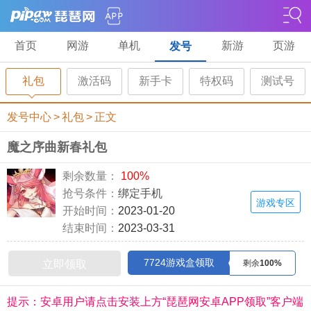
首页
网游
单机
新游
页游
发号
礼包
激活码
新手卡
特权码
测试号
发号中心
>
礼包
>
正文
魔之序曲新春礼包
剩余数量：
100%
抢号条件：
绑定手机
游戏专区
开始时间：
2023-01-20
结束时间：
2023-03-31
7724游戏盒领取
立即领取
剩余
100%
提示：安卓用户请点击安装上方“琵琶网安卓APP领取”客户端