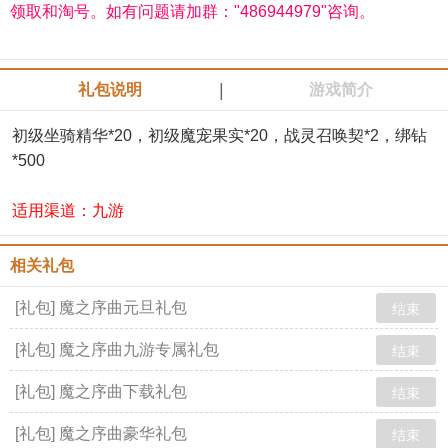
领取和淘号。如有问题请加群："486944979"咨询。
|
礼包说明
游戏简介
初级坐骑精华*20，初级魔宠果实*20，战灵召唤契*2，绑钻
*500
适用渠道：九游
相关礼包
[礼包] 魔之序曲元旦礼包
结束
[礼包] 魔之序曲九游专属礼包
结束
[礼包] 魔之序曲下载礼包
结束
[礼包] 魔之序曲豪华礼包
结束