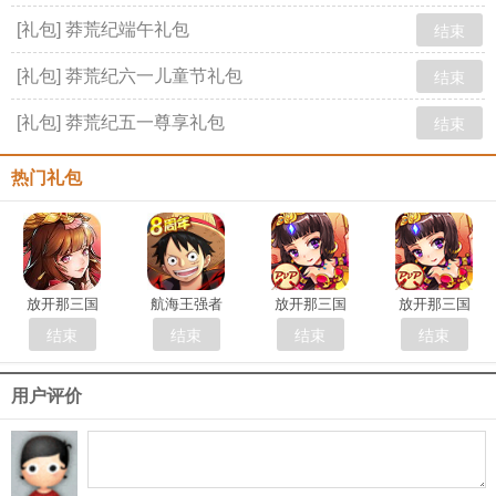
[礼包] 莽荒纪端午礼包
结束
[礼包] 莽荒纪六一儿童节礼包
结束
[礼包] 莽荒纪五一尊享礼包
结束
热门礼包
放开那三国
航海王强者
放开那三国
放开那三国
结束
结束
结束
结束
用户评价