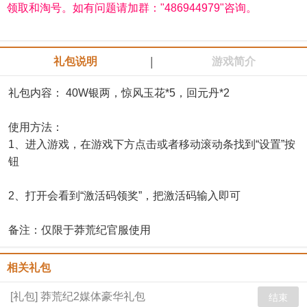
领取和淘号。如有问题请加群："486944979"咨询。
|
礼包说明
游戏简介
礼包内容： 40W银两，惊风玉花*5，回元丹*2
使用方法：
1、进入游戏，在游戏下方点击或者移动滚动条找到“设置”按
钮
2、打开会看到“激活码领奖”，把激活码输入即可
备注：仅限于莽荒纪官服使用
相关礼包
[礼包] 莽荒纪2媒体豪华礼包
结束