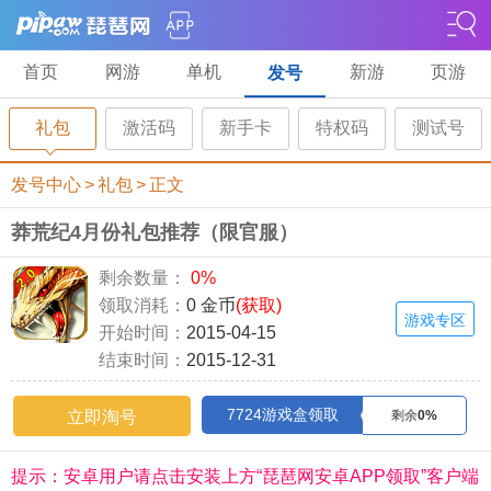
首页
网游
单机
新游
页游
发号
礼包
激活码
新手卡
特权码
测试号
发号中心
>
礼包
>
正文
莽荒纪4月份礼包推荐（限官服）
剩余数量：
0%
领取消耗：
0 金币
(获取)
游戏专区
开始时间：
2015-04-15
结束时间：
2015-12-31
7724游戏盒领取
立即淘号
剩余
0%
提示：安卓用户请点击安装上方“琵琶网安卓APP领取”客户端